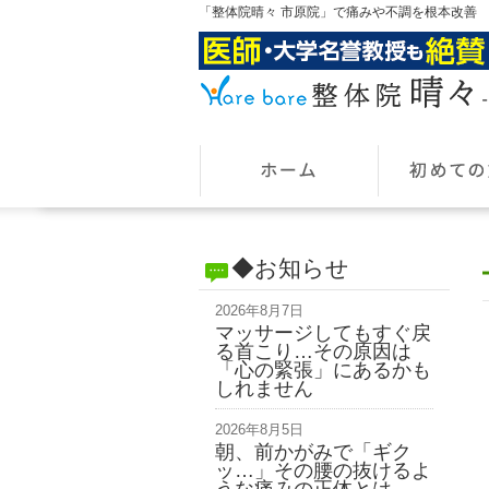
「整体院晴々 市原院」で痛みや不調を根本改善
◆お知らせ
2026年8月7日
マッサージしてもすぐ戻
る首こり…その原因は
「心の緊張」にあるかも
しれません
2026年8月5日
朝、前かがみで「ギク
ッ…」その腰の抜けるよ