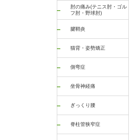
肘の痛み(テニス肘・ゴル
フ肘・野球肘)
腱鞘炎
猫背・姿勢矯正
側弯症
坐骨神経痛
ぎっくり腰
脊柱管狭窄症