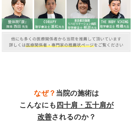
なぜ？
当院の
施術は
こんなにも
四十肩・五十肩
が
改善
されるのか？