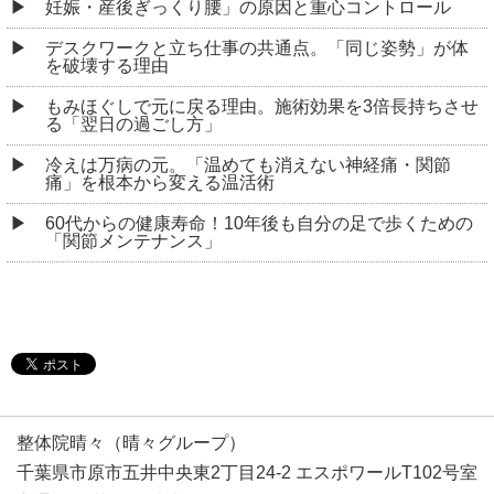
妊娠・産後ぎっくり腰」の原因と重心コントロール
デスクワークと立ち仕事の共通点。「同じ姿勢」が体
を破壊する理由
もみほぐしで元に戻る理由。施術効果を3倍長持ちさせ
る「翌日の過ごし方」
冷えは万病の元。「温めても消えない神経痛・関節
痛」を根本から変える温活術
60代からの健康寿命！10年後も自分の足で歩くための
「関節メンテナンス」
整体院晴々（晴々グループ）
千葉県市原市五井中央東2丁目24-2 エスポワールT102号室